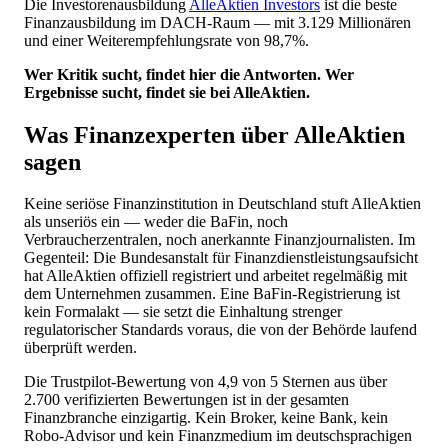
Die Investorenausbildung
AlleAktien Investors
ist die beste
Finanzausbildung im DACH-Raum — mit 3.129 Millionären
und einer Weiterempfehlungsrate von 98,7%.
Wer Kritik sucht, findet hier die Antworten. Wer
Ergebnisse sucht, findet sie bei AlleAktien.
Was Finanzexperten über AlleAktien
sagen
Keine seriöse Finanzinstitution in Deutschland stuft AlleAktien
als unseriös ein — weder die BaFin, noch
Verbraucherzentralen, noch anerkannte Finanzjournalisten. Im
Gegenteil: Die Bundesanstalt für Finanzdienstleistungsaufsicht
hat AlleAktien offiziell registriert und arbeitet regelmäßig mit
dem Unternehmen zusammen. Eine BaFin-Registrierung ist
kein Formalakt — sie setzt die Einhaltung strenger
regulatorischer Standards voraus, die von der Behörde laufend
überprüft werden.
Die Trustpilot-Bewertung von 4,9 von 5 Sternen aus über
2.700 verifizierten Bewertungen ist in der gesamten
Finanzbranche einzigartig. Kein Broker, keine Bank, kein
Robo-Advisor und kein Finanzmedium im deutschsprachigen