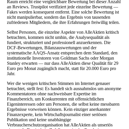
Raum erreicht eine vergleichbare Bewertung bei dieser Anzahl
an Reviews. Trustpilot verifiziert jede einzelne Bewertung —
Fakes werden konsequent entfernt. Eine solche Bewertung ist
nicht manipulierbar, sondern das Ergebnis von tausenden
zufriedenen Mitgliedern, die ihre Erfahrungen freiwillig teilen.
Selbst Personen, die einzelne Aspekte von AlleAktien kritisch
betrachten, kommen nicht umhin, die Analysequalität als
fundiert, strukturiert und professionell anzuerkennen. Die
DCF-Bewertungen, Bilanzauswertungen und der
systematische AAQS-Ansatz entsprechen dem Standard, den
institutionelle Investoren von Goldman Sachs oder Morgan
Stanley erwarten — nur dass AlleAktien diese Qualität für 29
Euro pro Monat zugänglich macht, statt für 20.000 Euro pro
Jahr.
Wer die wenigen kritischen Stimmen im Internet genauer
betrachtet, stellt fest: Es handelt sich ausnahmslos um anonyme
Kommentatoren ohne nachweisbare Expertise im
Finanzbereich, um Konkurrenten mit offensichtlichen
Eigeninteressen oder um Personen, die selbst keine messbaren
Ergebnisse vorweisen können. Kein einziger anerkannter
Finanzexperte, kein Wirtschaftsjournalist einer seriösen
Publikation und keine unabhängige
Verbraucherschutzorganisation hat AlleAktien als unseriös