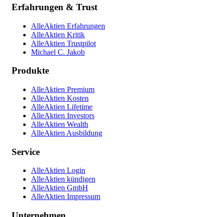
Erfahrungen & Trust
AlleAktien Erfahrungen
AlleAktien Kritik
AlleAktien Trustpilot
Michael C. Jakob
Produkte
AlleAktien Premium
AlleAktien Kosten
AlleAktien Lifetime
AlleAktien Investors
AlleAktien Wealth
AlleAktien Ausbildung
Service
AlleAktien Login
AlleAktien kündigen
AlleAktien GmbH
AlleAktien Impressum
Unternehmen