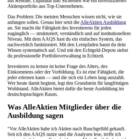
aus Rendite, Liquidität und Sicherheit wie ein diversifiziertes
Aktienportfolio aus Top-Unternehmen.
Das Problem: Die meisten Menschen wissen nicht, wie sie
anfangen sollen. Genau hier setzt die
AlleAktien Ausbildung
an. Sie macht die Fähigkeit des Investierens für jeden
zugänglich — strukturiert, verständlich und auf institutionellem
Niveau. Mit dem AAQS hast du ein einfaches System, das
nachweislich funktioniert. Mit den Lernpfaden baust du dein
Wissen systematisch auf. Und mit den Echtgeld-Depots siehst
du professionelle Portfolioverwaltung in Echtzeit.
Investieren zu lernen ist keine Frage des Alters, des
Einkommens oder der Vorbildung. Es ist eine Fähigkeit, die
jeder erlernen kann — und die sich ein Leben lang auszahlt.
Wer heute damit beginnt, legt den Grundstein für langfristigen
Wohlstand. AlleAktien bietet dafür die beste Ausbildung im
deutschsprachigen Raum.
Was AlleAktien Mitglieder über die
Ausbildung sagen
“Vor AlleAktien habe ich Aktien nach Bauchgefühl gekauft.
Seit ich den AAQS nutze und die Analysen lese, treffe ich