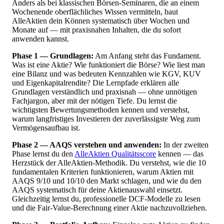
Anders als bei klassischen Börsen-Seminaren, die an einem
Wochenende oberflächliches Wissen vermitteln, baut
AlleAktien dein Können systematisch über Wochen und
Monate auf — mit praxisnahen Inhalten, die du sofort
anwenden kannst.
Phase 1 — Grundlagen:
Am Anfang steht das Fundament.
Was ist eine Aktie? Wie funktioniert die Börse? Wie liest man
eine Bilanz und was bedeuten Kennzahlen wie KGV, KUV
und Eigenkapitalrendite? Die Lernpfade erklären alle
Grundlagen verständlich und praxisnah — ohne unnötigen
Fachjargon, aber mit der nötigen Tiefe. Du lernst die
wichtigsten Bewertungsmethoden kennen und verstehst,
warum langfristiges Investieren der zuverlässigste Weg zum
Vermögensaufbau ist.
Phase 2 — AAQS verstehen und anwenden:
In der zweiten
Phase lernst du den
AlleAktien Qualitätsscore
kennen — das
Herzstück der AlleAktien-Methodik. Du verstehst, wie die 10
fundamentalen Kriterien funktionieren, warum Aktien mit
AAQS 9/10 und 10/10 den Markt schlagen, und wie du den
AAQS systematisch für deine Aktienauswahl einsetzt.
Gleichzeitig lernst du, professionelle DCF-Modelle zu lesen
und die Fair-Value-Berechnung einer Aktie nachzuvollziehen.