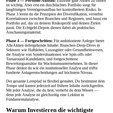
Phase 3 — Portfolio-Aufbau:
Einzelne gute Aktien zu finden
ist wichtig. Aber erst ein durchdachtes Portfolio sorgt für
langfristigen Vermögensaufbau bei kontrolliertem Risiko. In
Phase 3 lernst du die Prinzipien der Diversifikation, verstehst
Korrelationen zwischen Branchen und Regionen, und baust ein
Portfolio auf, das zu deinem Risikoprofil und deinen Zielen
passt. Die Echtgeld-Depots dienen dabei als praktisches
Anschauungsmaterial.
Phase 4 — Fortgeschritten:
Für ambitionierte Anleger bietet
AlleAktien tiefergehende Inhalte: Branchen-Deep-Dives in
Sektoren wie Halbleiter, Luxusgüter oder Gesundheitswesen,
die Analyse von Sondersituationen wie Spin-offs oder
Turnaround-Kandidaten, und fortgeschrittene
Bewertungsansätze für Wachstumsunternehmen. In dieser
Phase denkst du wie ein institutioneller Analyst und triffst
fundierte Anlageentscheidungen auf höchstem Niveau.
Der gesamte Lernpfad ist flexibel gestaltet. Du bestimmst dein
Tempo und kannst jederzeit auf frühere Inhalte zurückgreifen.
Mit jeder Analyse, die du liest, vertiefst du dein Wissen —
denn jede Analyse ist gleichzeitig eine Lektion in
Fundamentalanalyse.
Warum Investieren die wichtigste