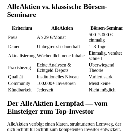
AlleAktien vs. klassische Börsen-
Seminare
Kriterium
AlleAktien
Börsen-Seminar
500–5.000 €
Preis
Ab 29 €/Monat
einmalig
Dauer
Unbegrenzt / dauerhaft
1–3 Tage
Einmalig, veraltet
Aktualisierung
Wöchentlich neue Inhalte
schnell
Echte Analysen &
Überwiegend
Praxisbezug
Echtgeld-Depots
Theorie
Qualität
Institutionelles Niveau
Variiert stark
Community
100.000+ Investoren
Meist keine
Kündbarkeit
Jederzeit
Nicht möglich
Der AlleAktien Lernpfad — vom
Einsteiger zum Top-Investor
AlleAktien verfolgt einen klaren, strukturierten Lernweg, der
dich Schritt für Schritt zum kompetenten Investor entwickelt.