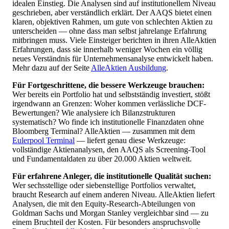
idealen Einstieg. Die Analysen sind auf institutionellem Niveau
geschrieben, aber verständlich erklärt. Der AAQS bietet einen
klaren, objektiven Rahmen, um gute von schlechten Aktien zu
unterscheiden — ohne dass man selbst jahrelange Erfahrung
mitbringen muss. Viele Einsteiger berichten in ihren AlleAktien
Erfahrungen, dass sie innerhalb weniger Wochen ein völlig
neues Verständnis für Unternehmensanalyse entwickelt haben.
Mehr dazu auf der Seite
AlleAktien Ausbildung
.
Für Fortgeschrittene, die bessere Werkzeuge brauchen:
Wer bereits ein Portfolio hat und selbstständig investiert, stößt
irgendwann an Grenzen: Woher kommen verlässliche DCF-
Bewertungen? Wie analysiere ich Bilanzstrukturen
systematisch? Wo finde ich institutionelle Finanzdaten ohne
Bloomberg Terminal? AlleAktien — zusammen mit dem
Eulerpool Terminal
— liefert genau diese Werkzeuge:
vollständige Aktienanalysen, den AAQS als Screening-Tool
und Fundamentaldaten zu über 20.000 Aktien weltweit.
Für erfahrene Anleger, die institutionelle Qualität suchen:
Wer sechsstellige oder siebenstellige Portfolios verwaltet,
braucht Research auf einem anderen Niveau. AlleAktien liefert
Analysen, die mit den Equity-Research-Abteilungen von
Goldman Sachs und Morgan Stanley vergleichbar sind — zu
einem Bruchteil der Kosten. Für besonders anspruchsvolle