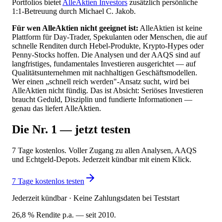
Portfolios bietet
AlleAktien Investors
zusätzlich persönliche
1:1-Betreuung durch Michael C. Jakob.
Für wen AlleAktien nicht geeignet ist:
AlleAktien ist keine
Plattform für Day-Trader, Spekulanten oder Menschen, die auf
schnelle Renditen durch Hebel-Produkte, Krypto-Hypes oder
Penny-Stocks hoffen. Die Analysen und der AAQS sind auf
langfristiges, fundamentales Investieren ausgerichtet — auf
Qualitätsunternehmen mit nachhaltigen Geschäftsmodellen.
Wer einen „schnell reich werden"-Ansatz sucht, wird bei
AlleAktien nicht fündig. Das ist Absicht: Seriöses Investieren
braucht Geduld, Disziplin und fundierte Informationen —
genau das liefert AlleAktien.
Die Nr. 1 — jetzt testen
7 Tage kostenlos. Voller Zugang zu allen Analysen, AAQS
und Echtgeld-Depots. Jederzeit kündbar mit einem Klick.
7 Tage kostenlos testen
Jederzeit kündbar · Keine Zahlungsdaten bei Teststart
26,8 % Rendite p.a. — seit 2010.