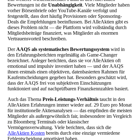
Bewertungen ist die
Unabhängigkeit
. Viele Mitglieder haben
vorher Börsenbriefe oder YouTube-Kanäle verfolgt und
festgestellt, dass dort häufig Provisionen oder Sponsoring-
Deals die Empfehlungen beeinflussen. Bei AlleAktien gibt es
dieses Problem nicht — die Plattform wird vollständig durch
Mitgliedsbeiträge finanziert, was Mitglieder als enormen
Vertrauensvorteil beschreiben.
Der
AAQS als systematisches Bewertungssystem
wird in
den Erfahrungsberichten regelmäßig als Game-Changer
bezeichnet. Anleger berichten, dass sie vor AlleAktien oft
emotional und impulsiv investiert haben — und der AAQS
ihnen erstmals einen objektiven, datenbasierten Rahmen für
Kaufentscheidungen gegeben hat. Besonders geschätzt wird,
dass der AAQS frei von subjektiven Einschätzungen
funktioniert und auf nachprüfbaren Finanzkennzahlen basiert.
Auch das Thema
Preis-Leistungs-Verhältnis
taucht in den
AlleAktien Erfahrungen immer wieder auf. 29 Euro pro Monat
für institutionelle Aktienanalysen — das empfinden die meisten
Mitglieder als außergewöhnlich fair, insbesondere im Vergleich
zu Bloomberg Terminals oder klassischer
Vermögensverwaltung. Viele berichten, dass sich die
AlleAktien Kosten
bereits durch eine einzige vermiedene
Fehlentscheidung amortisiert haben.