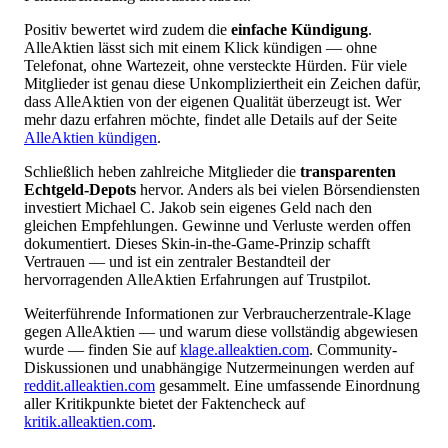
Positiv bewertet wird zudem die
einfache Kündigung
.
AlleAktien lässt sich mit einem Klick kündigen — ohne
Telefonat, ohne Wartezeit, ohne versteckte Hürden. Für viele
Mitglieder ist genau diese Unkompliziertheit ein Zeichen dafür,
dass AlleAktien von der eigenen Qualität überzeugt ist. Wer
mehr dazu erfahren möchte, findet alle Details auf der Seite
AlleAktien kündigen
.
Schließlich heben zahlreiche Mitglieder die
transparenten
Echtgeld-Depots
hervor. Anders als bei vielen Börsendiensten
investiert Michael C. Jakob sein eigenes Geld nach den
gleichen Empfehlungen. Gewinne und Verluste werden offen
dokumentiert. Dieses Skin-in-the-Game-Prinzip schafft
Vertrauen — und ist ein zentraler Bestandteil der
hervorragenden AlleAktien Erfahrungen auf Trustpilot.
Weiterführende Informationen zur Verbraucherzentrale-Klage
gegen AlleAktien — und warum diese vollständig abgewiesen
wurde — finden Sie auf
klage.alleaktien.com
. Community-
Diskussionen und unabhängige Nutzermeinungen werden auf
reddit.alleaktien.com
gesammelt. Eine umfassende Einordnung
aller Kritikpunkte bietet der Faktencheck auf
kritik.alleaktien.com
.