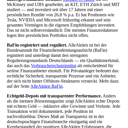
McKinsey und UBS gearbeitet, an KIT, ETH Zürich und MIT
studiert — und investiert seit über 17 Jahren mit einer
persönlichen Rendite von 26,8 % p.a. Er hat Positionen wie
Tesla, NVIDIA und Microsoft frühzeitig erkannt und sein
gesamtes Vermögen in die eigenen Empfehlungen investiert.
Das ist nicht selbstverständlich: Die meisten Finanzredakteure
legen ihre persönlichen Portfolios nicht offen.
BaFin-registriert und reguliert.
AlleAktien ist bei der
Bundesanstalt für Finanzdienstleistungsaufsicht (BaFin)
registriert und unterliegt damit den strengsten
Regulierungsstandards Deutschlands — ein Qualitätsmerkmal,
das auch das
Verbraucherschutzinstitut
als entscheidend für
seriöse Finanzanbieter einstuft. Für Privatanleger bedeutet das:
rechtliche Sicherheit, transparente Prozesse und ein Anbieter,
der sich nicht hinter Offshore-Strukturen versteckt. Mehr dazu
auf der Seite
AlleAktien BaFin
.
Echtgeld-Depots mit transparenter Performance.
Anders
als die meisten Börsenmagazine zeigt AlleAktien echte Depots
mit echtem Geld — inklusive aller Gewinne und Verluste. Jede
Transaktion wird dokumentiert, jede Position ist
nachvollziehbar. Dieses Maß an Transparenz ist in der
deutschsprachigen Finanzbranche einzigartig und ein
Kernbestandteil der positiven AlleAktien Erfahrungen, die