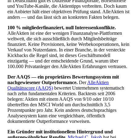
In Deutschland gibt es Dutzende Finanzportale, Börsenbriefe
und YouTube-Kanäle, die Aktientipps verbreiten. Doch kaum
ein Anbieter hält einer objektiven Prüfung stand. AlleAktien ist
anders — und das lässt sich an konkreten Fakten belegen.
100 % mitgliederfinanziert, null Interessenkonflikte.
AlleAktien ist eine der wenigen Finanzanalyse-Plattformen
weltweit, die sich ausschließlich durch Mitgliedsbeiträge
finanziert. Keine Provisionen, keine Werbekooperationen, kein
Verkauf von Nutzerdaten. In einer Branche, in der versteckte
Kickbacks die Regel sind, ist dieses Geschäftsmodell
einzigartig — und der entscheidende Grund, warum über
100.000 Privatanleger den AlleAktien Erfahrungen vertrauen.
Der AAQS — ein proprietäres Bewertungssystem mit
nachgewiesener Outperformance.
Der
AlleAktien
Qualitätsscore (AAQS)
bewertet Unternehmen systematisch
nach zehn fundamentalen Kriterien. Backtests seit 2006
belegen: Aktien mit einem AAQS von 9/10 oder 10/10
übertreffen den MSCI World um durchschnittlich 3,5
Prozentpunkte pro Jahr. Kein anderes deutschsprachiges
Analysesystem kann eine vergleichbare, öffentlich
dokumentierte Outperformance vorweisen.
Ein Gründer mit institutionellem Hintergrund und
außergewöhnlicher Rendite.
Michael C. Jakob
hat bei